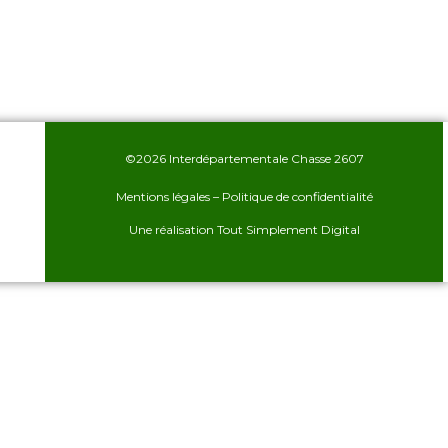
©2026 Interdépartementale Chasse 2607
Mentions légales
–
Politique de confidentialité
Une réalisation
Tout Simplement Digital